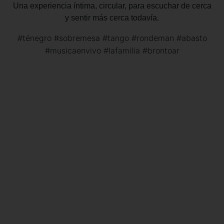
Una experiencia íntima, circular, para escuchar de cerca
y sentir más cerca todavía.
#ténegro #sobremesa #tango #rondeman #abasto
#musicaenvivo #lafamilia #brontoar