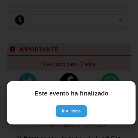
IMPORTANTE
Show apto para +7 años.
Este evento ha finalizado
Una mesa servida.
Platos vacíos y copas a medio llenar.
Ir al Inicio
En el centro, la música que empieza a respirar entre
los que se quedaron un rato más.
Té Negro
presenta “Sobremesa: La Familia”, un