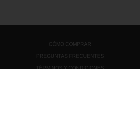
CÓMO COMPRAR
PREGUNTAS FRECUENTES
TÉRMINOS Y CONDICIONES
ATENCIÓN AL CLIENTE
AVISO DE PRIVACIDAD