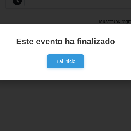
Mustafunk reg
Sala F
Este evento ha finalizado
Viernes 21
Ir al Inicio
Show apta par