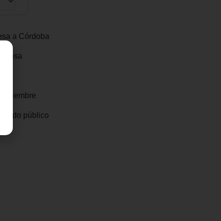
resa a Córdoba
ormosa
 noviembre
a todo público